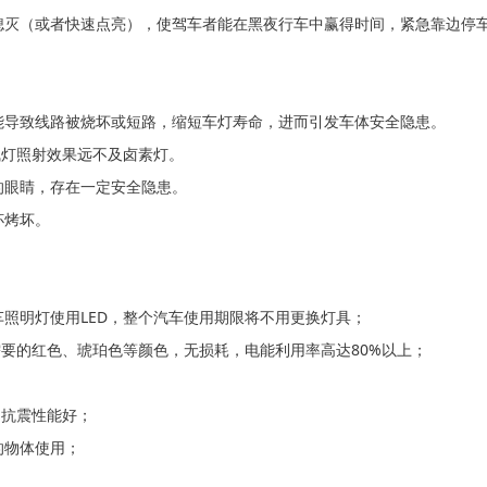
熄灭（或者快速点亮），使驾车者能在黑夜行车中赢得时间，紧急靠边停
能导致线路被烧坏或短路，缩短车灯寿命，进而引发车体安全隐患。
氙气灯照射效果远不及卤素灯。
的眼睛，存在一定安全隐患。
杯烤坏。
照明灯使用LED，整个汽车使用期限将不用更换灯具；
需要的红色、琥珀色等颜色，无损耗，电能利用率高达80%以上；
，抗震性能好；
的物体使用；