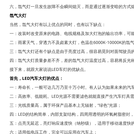
六，氙气灯一旦发生故障不会瞬间熄灭，而是通过逐渐变暗的方式
氙气大灯
当然，氙气大灯有以上优点的同时，也有以下缺点：
一：改装时改变原来的电路、电线规格及加大灯泡的输出功率，可
二：雨雾天气，穿透力不及卤素大灯，色温在6000K-10000K的
三：氙气大灯还有个缺点是由于亮度过高，很容易晃到对面驾驶员
四：氙气大灯质量参差不齐，差的氙气大灯温度过高，容易将反光
接下来，就跟大家说说LED车灯的优缺点。
首先，LED汽车大灯的优点：
一：寿命长，一般可达几万乃至十万小时。有人认为如果未来的汽车
二：高效率、低能耗。LED光源不需要滤色就能直接产生汽车灯具
三：光线质量高，属于环保产品基本上无辐射，“绿色”光源；
四：LED的结构简单，内部支架结构，四周用透明的环氧树脂密封
五：点亮无延迟，亮灯响应速度快（纳秒级），适用于移动速度快
六：适用低电压工作，完全可以应用在汽车上；