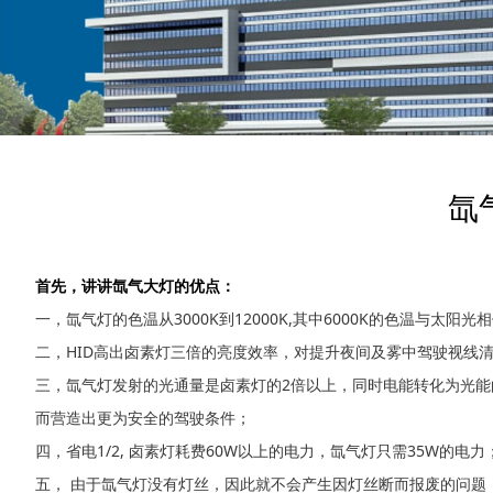
氙
首先，讲讲氙气大灯的优点：
一，氙气灯的色温从3000K到12000K,其中6000K的色温
二，HID高出卤素灯三倍的亮度效率，对提升夜间及雾中驾驶视线
三，氙气灯发射的光通量是卤素灯的2倍以上，同时电能转化为光能
而营造出更为安全的驾驶条件；
四，省电1/2, 卤素灯耗费60W以上的电力，氙气灯只需35W的电力
五， 由于氙气灯没有灯丝，因此就不会产生因灯丝断而报废的问题